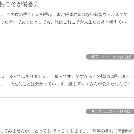
神性こそが備蓄力
た。 この度の手ごわい相手は、未だ得体の知れない新型ウィルスです
かったテロであったとしても、私はこれこそが人生だと常々考えていま
HCCコミュニティひろば
妻は、公人ではありません。一般人です。ですからこの場には呼べませ
。 …そんなことは分かっています。誰もアキエさんが公人だなんて […
HCCコミュニティひろば
 してみませんか。 とっても ほっこり しますよ。 昨年の暮れに癌摘出