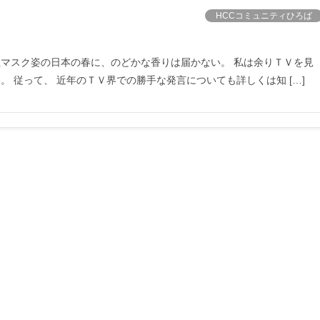
HCCコミュニティひろば
ぬマスク姿の日本の春に、のどかな香りは届かない。 私は余りＴＶを見
 従って、 近年のＴＶ界での勝手な発言についても詳しくは知 […]